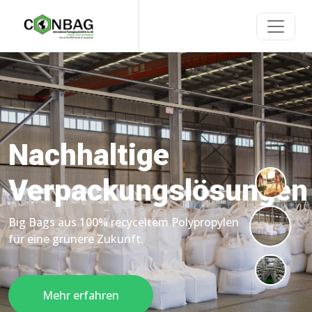
Nachhaltige
Verpackungslösungen
Big Bags aus 100% recyceltem Polypropylen
für eine grünere Zukunft.
Mehr erfahren