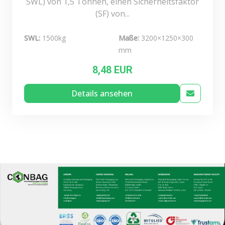
SWL) von 1,5 Tonnen, einen Sicherheitsfaktor
(SF) von...
SWL:
1500kg
Maße:
3200×1250×300
mm
8,48 EUR
Details ansehen